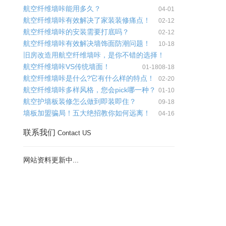
航空纤维墙咔能用多久？
04-01
航空纤维墙咔有效解决了家装装修痛点！
02-12
航空纤维墙咔的安装需要打底吗？
02-12
航空纤维墙咔有效解决墙饰面防潮问题！
10-18
旧房改造用航空纤维墙咔，是你不错的选择！
航空纤维墙咔VS传统墙面！
01-18
08-18
航空纤维墙咔是什么?它有什么样的特点！
02-20
航空纤维墙咔多样风格，您会pick哪一种？
01-10
航空护墙板装修怎么做到即装即住？
09-18
墙板加盟骗局！五大绝招教你如何远离！
04-16
联系我们
Contact US
网站资料更新中...