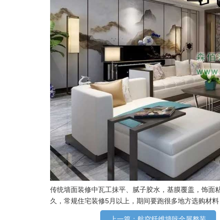
传统墙面装修中瓦工抹平、腻子胶水，基膜覆盖，饰面
久，常规住宅装修5月以上，期间要跑很多地方选购材
上一篇：航空纤维墙咔全屋整装