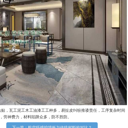
粘贴，瓦工泥工木工油漆工工种多，易扯皮纠纷推诿责任，工序复杂时间
料，劳神费力，材料陷阱众多，防不胜防。
下一篇：航空纤维护墙板与传统材料的对比？